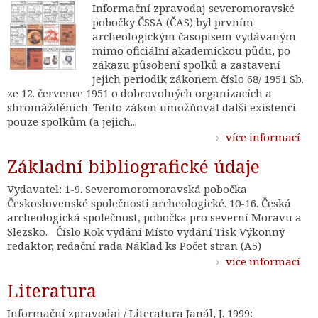
Informační zpravodaj severomoravské
pobočky ČSSA (ČAS) byl prvním
archeologickým časopisem vydávaným
mimo oficiální akademickou půdu, po
zákazu působení spolků a zastavení
jejich periodik zákonem číslo 68/ 1951 Sb.
ze 12. července 1951 o dobrovolných organizacích a
shromážděních. Tento zákon umožňoval další existenci
pouze spolkům (a jejich...
více informací
Základní bibliografické údaje
Vydavatel: 1-9. Severomoromoravská pobočka
Československé společnosti archeologické. 10-16. Česká
archeologická společnost, pobočka pro severní Moravu a
Slezsko. Číslo Rok vydání Místo vydání Tisk Výkonný
redaktor, redační rada Náklad ks Počet stran (A5)
více informací
Literatura
Informační zpravodaj / Literatura Janál, J. 1999: